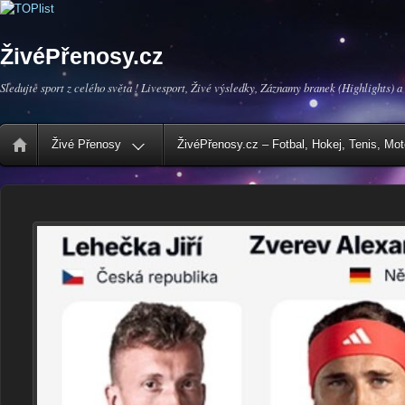
ŽivéPřenosy.cz
Sledujte sport z celého světa ! Livesport, Živé výsledky, Záznamy branek (Highlights) a
Živé Přenosy
ŽivéPřenosy.cz – Fotbal, Hokej, Tenis, Mo