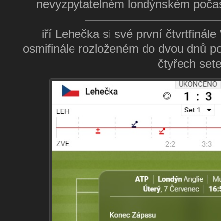
nevyzpytatelném londýnském počasí
———————————
iří Lehečka si své první čtvrtfiná
osmifinále rozloženém do dvou dnů po
čtyřech set