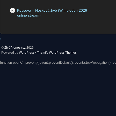
Keysová – Nosková živě (Wimbledon 2026
online stream)
↑
©
ŽivéPřenosy.cz
2026
Powered by
WordPress
•
Themify WordPress Themes
function openCmp(event){ event.preventDefault(); event.stopPropagation(); s