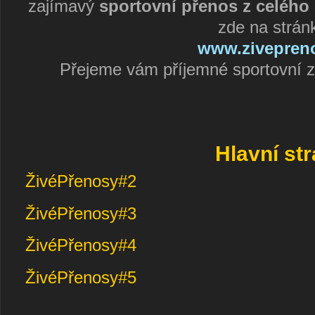
zajímavý
sportovní přenos z celého 
zde na strán
www.zivepreno
Přejeme vám příjemné sportovní z
Hlavní st
ŽivéPřenosy#2
ŽivéPřenosy#3
ŽivéPřenosy#4
ŽivéPřenosy#5