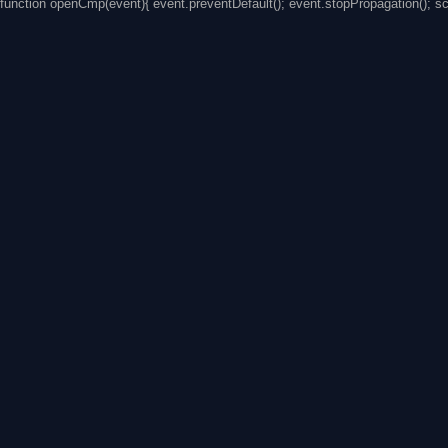
function openCmp(event){ event.preventDefault(); event.stopPropagation(); s