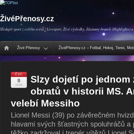
ŽivéPřenosy.cz
Sledujte sport z celého světa ! Livesport, Živé výsledky, Záznamy branek (Highlights) a
Živé Přenosy
ŽivéPřenosy.cz – Fotbal, Hokej, Tenis, Mo
ČVC
Slzy dojetí po jednom 
8
2026
obratů v historii MS. 
velebí Messiho
Lionel Messi (39) po závěrečném hvizdu
hlavami svých šťastných spoluhráčů a p
těžko zadržoval i trenér vítězů Lionel S