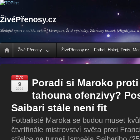
ŽivéPřenosy.cz
Sledujte sport z celého světa ! Livesport, Živé výsledky, Záznamy branek (Highlights) a
Živé Přenosy
ŽivéPřenosy.cz – Fotbal, Hokej, Tenis, Mo
ČVC
Poradí si Maroko proti
9
2026
tahouna ofenzivy? Po
Saibari stále není fit
Fotbalisté Maroka se budou muset kvůl
čtvrtfinále mistrovství světa proti Franc
střelce na turnaji Ismaëla Saibariho (2