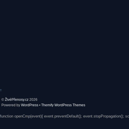
↑
©
ŽivéPřenosy.cz
2026
Powered by
WordPress
•
Themify WordPress Themes
function openCmp(event){ event.preventDefault(); event.stopPropagation(); s