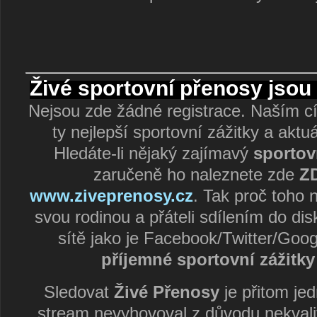
Živé sportovní přenosy jso
Nejsou zde žádné registrace. Naším cí
ty nejlepší sportovní zážitky a aktu
Hledáte-li nějaký zajímavý
sportov
zaručeně ho naleznete zde
Z
www.ziveprenosy.cz
. Tak proč toho 
svou rodinou a přáteli sdílením do dis
sítě jako je Facebook/Twitter/Goog
příjemné sportovní zážitky
Sledovat
Živé Přenosy
je přitom j
stream nevyhovoval z důvodu nekvali