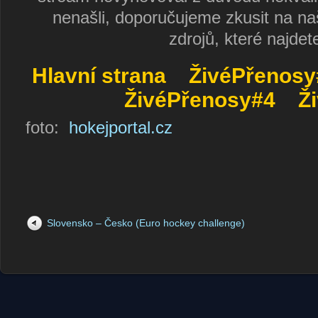
nenašli, doporučujeme zkusit na na
zdrojů, které najdet
Hlavní strana
ŽivéPřenosy
ŽivéPřenosy#4
Ž
foto:
hokejportal.cz
Slovensko – Česko (Euro hockey challenge)