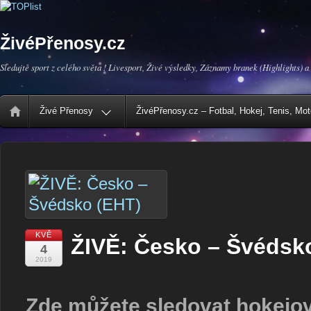
ŽivéPřenosy.cz
Sledujte sport z celého světa ! Livesport, Živé výsledky, Záznamy branek (Highlights) a
Živé Přenosy
ŽivéPřenosy.cz – Fotbal, Hokej, Tenis, Mo
KVĚ
ŽIVĚ: Česko – Švédsk
4
2019
Zde můžete sledovat hokejo