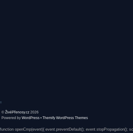
↑
©
ŽivéPřenosy.cz
2026
Powered by
WordPress
•
Themify WordPress Themes
function openCmp(event){ event.preventDefault(); event.stopPropagation(); s