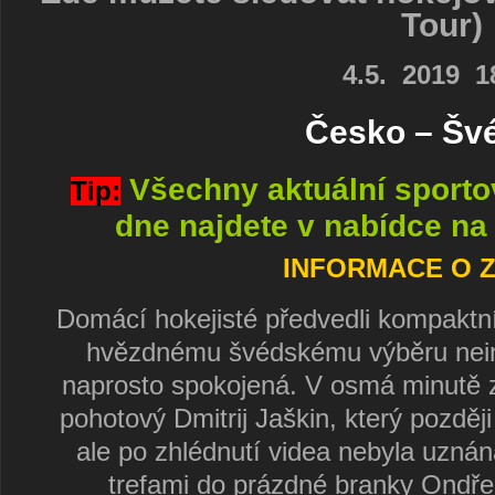
Tour)
4.5. 2019 1
Česko – Šv
Všechny aktuální sport
Tip:
dne najdete v nabídce na 
INFORMACE O Z
Domácí hokejisté předvedli kompaktní
hvězdnému švédskému výběru nein
naprosto spokojená. V osmá minutě 
pohotový Dmitrij Jaškin, který pozděj
ale po zhlédnutí videa nebyla uznána
trefami do prázdné branky Ondře